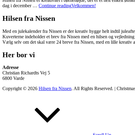
Hilsen fra Nissen er kreativitet i børnehøjde, det er et helt enkelt øn
dag i december …
Continue reading
Velkommen!
Hilsen fra Nissen
Med en julekalender fra Nissen er der kreativ hygge helt indtil juleafte
Kuverterne indeholder et brev fra Nissen med en hilsen og vejledning og
Vælg selv om det skal være 24 breve fra Nissen, med en lille kreativ a
Her bor vi
Adresse
Christian Richardts Vej 5
6800 Varde
Copyright © 2026
Hilsen fra Nissen
. All Rights Reserved. | Christma
Scroll Up